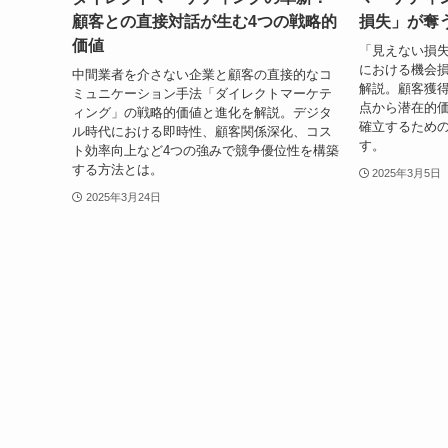
顧客との直接対話が生む4つの戦略的
損失」が奪
価値
「見えない損
における機会損
中間業者を介さない企業と顧客の直接的なコ
解説。顧客獲
ミュニケーション手法「ダイレクトマーケテ
点から潜在的
ィング」の戦略的価値と進化を解説。デジタ
確立するため
ル時代における即時性、顧客関係深化、コス
す。
ト効率向上など4つの強みで競争優位性を構築
する方法とは。
2025年3月5日
2025年3月24日