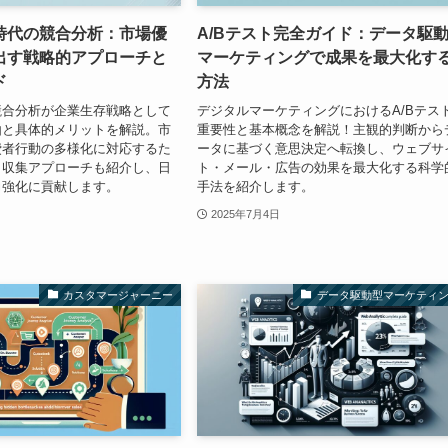
時代の競合分析：市場優
A/Bテスト完全ガイド：データ駆
出す戦略的アプローチと
マーケティングで成果を最大化す
ド
方法
競合分析が企業生存戦略として
デジタルマーケティングにおけるA/Bテス
由と具体的メリットを解説。市
重要性と基本概念を解説！主観的判断から
費者行動の多様化に対応するた
ータに基づく意思決定へ転換し、ウェブサ
タ収集アプローチも紹介し、日
ト・メール・広告の効果を最大化する科学
力強化に貢献します。
手法を紹介します。
2025年7月4日
カスタマージャーニー
データ駆動型マーケティ