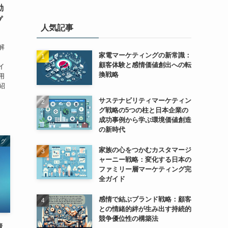
動
プ
人気記事
解
家電マーケティングの新常識：
、
顧客体験と感情価値創出への転
イ
換戦略
用
紹
サステナビリティマーケティン
グ戦略の5つの柱と日本企業の
成功事例から学ぶ環境価値創造
の新時代
ング
家族の心をつかむカスタマージ
ャーニー戦略：変化する日本の
ファミリー層マーケティング完
全ガイド
感情で結ぶブランド戦略：顧客
との情緒的絆が生み出す持続的
競争優位性の構築法
情