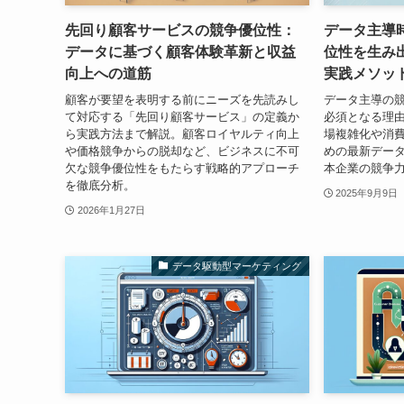
先回り顧客サービスの競争優位性：
データ主導
データに基づく顧客体験革新と収益
位性を生み
向上への道筋
実践メソッ
顧客が要望を表明する前にニーズを先読みし
データ主導の
て対応する「先回り顧客サービス」の定義か
必須となる理
ら実践方法まで解説。顧客ロイヤルティ向上
場複雑化や消
や価格競争からの脱却など、ビジネスに不可
めの最新デー
欠な競争優位性をもたらす戦略的アプローチ
本企業の競争
を徹底分析。
2025年9月9日
2026年1月27日
データ駆動型マーケティング