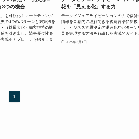
う3つの機会
報を「見える化」する力
失」を可視化！マーケティング
データビジュアライゼーションの力で複雑
失の3つのパターンと対策法を
情報を直感的に理解できる視覚言語に変換
得・収益最大化・顧客維持の観
し、ビジネス意思決定の迅速化やパターン
価値を引き出し、競争優位性を
見を実現する方法を解説した実践的ガイド
の実践的アプローチを紹介しま
2025年3月4日
1