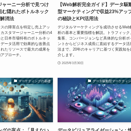
ジャーニー分析で見つけ
【Web解析完全ガイド】データ駆
阻む隠れたボトルネック
型マーケティングで収益23%アッ
プ解消法
の秘訣とKPI活用法
セスの障害点を特定し売上アッ
デジタルマーケティングを成功させるWeb
カスタマージャーニー分析の4
析の基本と重要指標を解説。トラフィック
論と日本市場特有のボトルネッ
集客、コンバージョンなど具体的な分析ポ
。データ活用で効果的な改善点
ントからビジネス成長に直結するデータ活
られたリソースで最大の成果を
法まで、20年のキャリアに基づく実践知を
的アプローチ。
介します。
2025年3月30日
マーケティングの基礎
データ駆動型マーケティ
ングの盲点：「見えない
データビジュアライゼーション：