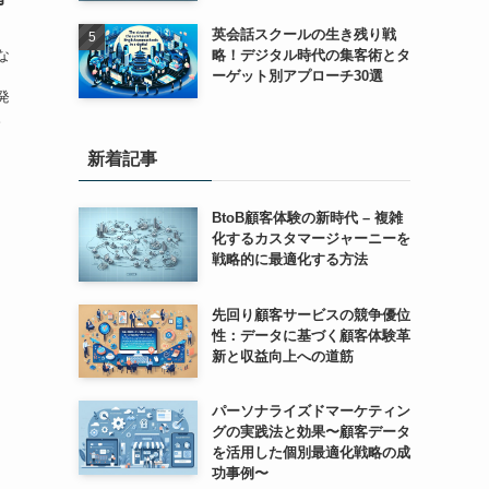
英会話スクールの生き残り戦
な
略！デジタル時代の集客術とタ
ーゲット別アプローチ30選
発
。
新着記事
BtoB顧客体験の新時代 – 複雑
化するカスタマージャーニーを
戦略的に最適化する方法
先回り顧客サービスの競争優位
性：データに基づく顧客体験革
新と収益向上への道筋
パーソナライズドマーケティン
グの実践法と効果〜顧客データ
を活用した個別最適化戦略の成
功事例〜