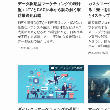
データ駆動型マーケティングの羅針
カスタマー
盤：LTVとCAC比率から読み解く収
る！売上を
益最適化戦略
と4ステッ
顧客生涯価値(LTV)と顧客獲得コスト(CAC)の
顧客購買プロ
最適なバランスを解説！持続可能なビジネス
プを実現する、
成長のカギとなる3:1の理想比率と、日本企業
ステップ方法
が直面する課題、そして実践的な改善戦略を
ク事例を解説
データ駆動で紹介します。
を見つけ、限
生み出す戦略
2025年5月16日
2025年5月2日
マーケティングの基礎
ダイレクトマーケティングの革新：
マーケティ